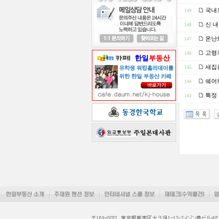
국내외
149
신 내
148
온난화
147
고령
146
새집
145
쉐어
144
특정
143