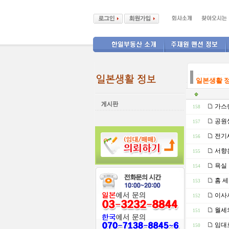
--------------
일본생활 
가스렌
158
공원생
157
전기세
156
서향은
155
욕실 
154
홈 
153
이사시
152
월세의
151
임대로
150