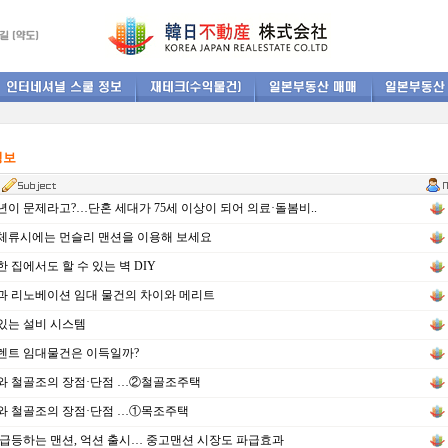
정보
5년이 문제라고?…단혼 세대가 75세 이상이 되어 의료·돌봄비..
체류시에는 먼슬리 맨션을 이용해 보세요
 집에서도 할 수 있는 벽 DIY
 리노베이션 임대 물건의 차이와 메리트
있는 설비 시스템
렌트 임대물건은 이득일까?
와 철골조의 장점·단점 …②철골조주택
와 철골조의 장점·단점 …①목조주택
급등하는 맨션, 억션 출시… 중고맨션 시장도 파급효과