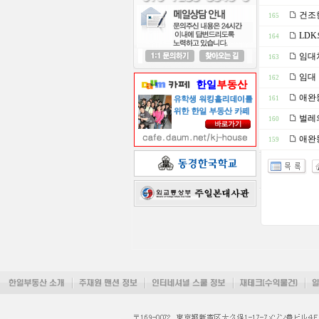
건조한
165
LDK
164
임대차
163
임대 
162
애완
161
벌레의
160
애완동
159