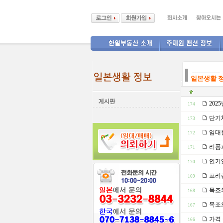
--------------
일본생활 
202
174
단기
173
임대한
172
리폼과
171
인기
170
프리
169
목조
168
목조
167
가격 
166