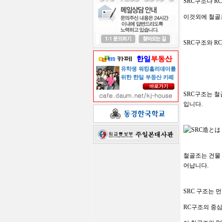
S
RC
구조나
RC
이것외에
철골
SRC
구조와
RC
SRC
구조는
철
입니다
.
철골조는
건물
어납니다
.
SRC
구조는
먼
RC
구조의
중