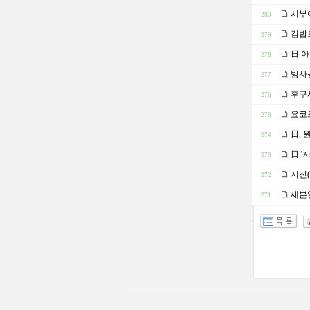
시부야
280
김밥으
279
日 아
278
방사능
277
후쿠시
276
요코즈
275
日, 
274
日 '
273
지진(
272
세븐일
271