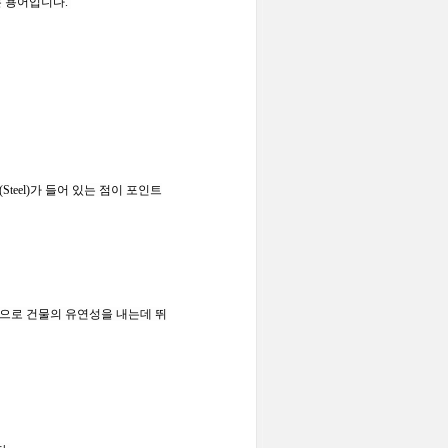
는
용어입니다
.
(Steel)
가
들어
있는
점이
포인트
으로
건물의
유연성을
내는데
뛰