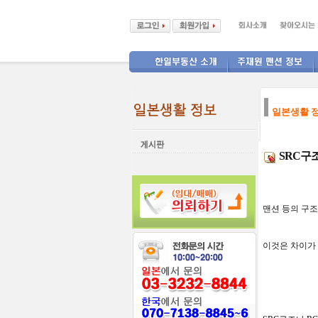
--------------
일본생활 
SRC구
맨션
등의
구조
이것은
차이가