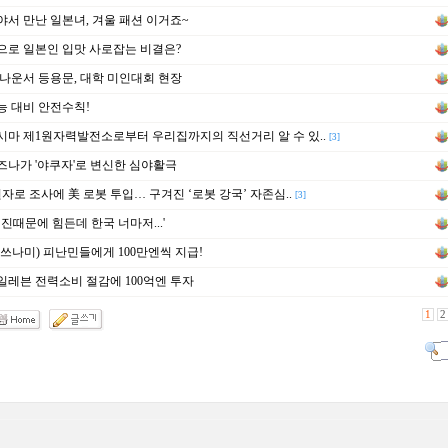
서 만난 일본녀, 겨울 패션 이거죠~
로 일본인 입맛 사로잡는 비결은?
나운서 등용문, 대학 미인대회 현장
 대비 안전수칙!
마 제1원자력발전소로부터 우리집까지의 직선거리 알 수 있..
[3]
나가 '야쿠자'로 변신한 심야활극
원자로 조사에 美 로봇 투입… 구겨진 ‘로봇 강국’ 자존심..
[3]
지진때문에 힘든데 한국 너마저...'
쓰나미) 피난민들에게 100만엔씩 지급!
레븐 전력소비 절감에 100억엔 투자
1
2