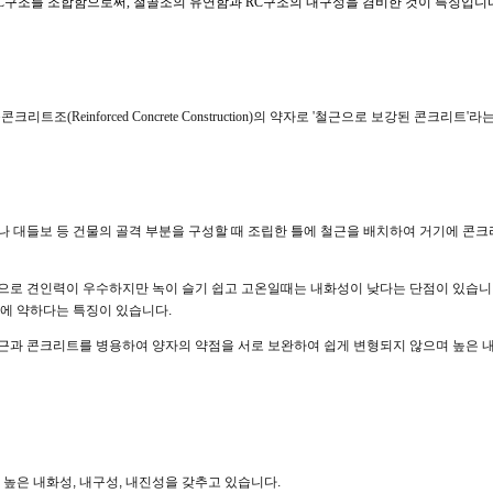
C
구조를
조합함으로써
,
철골조의
유연함과
RC
구조의
내구성을
겸비한
것이
특징입니
근콘크리트조
(Reinforced Concrete Construction)
의 약자로
'
철근으로 보강된 콘크리트
'
라는
나 대들보 등 건물의 골격 부분을 구성할 때 조립한 틀에 철근을 배치하여 거기에 콘
으로 견인력
이 우수하지만 녹이 슬기 쉽고 고온일때는 내화성이 낮다는 단점이 있습
력에 약하다는 특징이 있습니다
.
근과 콘크리트를 병용하여 양자의 약점을 서로 보완하여 쉽게 변형되지 않으며 높은 내
 높은 내화성
,
내구성
,
내진성을 갖추고 있습니다
.