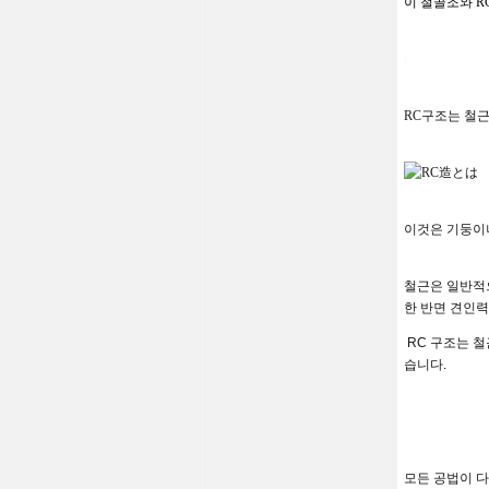
이
철골조와
R
RC
구조는 철
이것은 기둥이
철근은 일반적
한 반면 견인
RC
구조는 철
습니다
.
모든 공법이 다