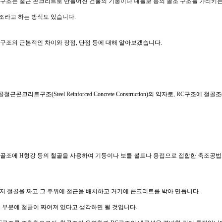
구조는
철근
콘크리트로
만들어진
건물의 기둥이나
대들보
등의
골조
구조를
가리키
조라고
하는
방식도
있습니다
.
구조의
근본적인
차이와
장점
,
단점
등에
대해
알아보겠습니다
.
골철근콘크리트구조
(Steel Reinforced Concrete Construction)
의
약자로
, RC
구조에
철골조
골조에
H
형강
등의
철골을
사용하여
기둥이나
보를
볼트나
용접으로
접합한
축조공법
저
철골을
짜고
그
주위에
철근을
배치하고
거기에
콘크리트를
박아
만듭니다
.
심
부분에
철골이
짜여져
있다고
생각하면
될
것입니다
.