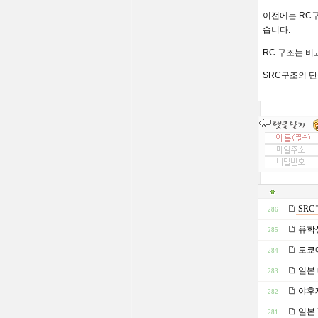
이전에는
RC
습니다
.
RC
구조는 비
SRC
구조의 단
SRC
286
유학생
285
도쿄에
284
일본
283
야후재
282
일본 
281