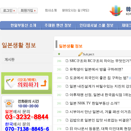
--------------
일본생활 정보
SRC구조와 RC구조의 차이는 무엇인가?
286
유학생이 일본에서 방을 구하려면?
285
도쿄에서 외국인이 좋은 집 구하는 법?
284
[
일본 내진설계가 버틸수있는 지진의 강
283
야후재팬 선정, 일본내 한국음식점 1위는
282
일본 NHK TV 한일부동산 소개!!
281
시부야서 만난 일본녀, 겨울 패션 이거죠
280
김밥으로 일본인 입맛 사로잡는 비결은?
279
日 아나운서 등용문, 대학 미인대회 현장
278