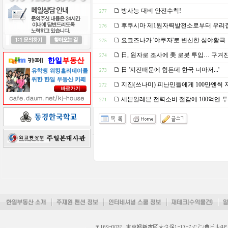
방사능 대비 안전수칙!
277
후쿠시마 제1원자력발전소로부터 우리집까
276
요코즈나가 '야쿠자'로 변신한 심야활극
275
日, 원자로 조사에 美 로봇 투입… 구겨진 
274
日 '지진때문에 힘든데 한국 너마저...'
273
지진(쓰나미) 피난민들에게 100만엔씩 
272
세븐일레븐 전력소비 절감에 100억엔 
271